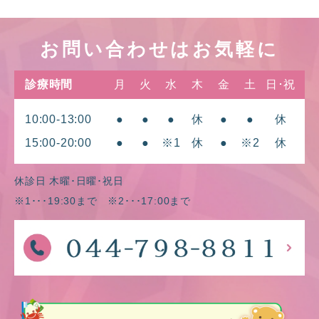
お問い合わせはお気軽に
診療時間
月
火
水
木
金
土
日･祝
10:00-13:00
●
●
●
休
●
●
休
15:00-20:00
●
●
※1
休
●
※2
休
休診日 木曜･日曜･祝日
※1･･･19:30まで ※2･･･17:00まで