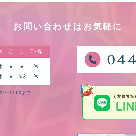
お問い合わせはお気軽に
木
金
土
日･祝
休
●
●
休
休
●
※2
休
2･･･17:00まで