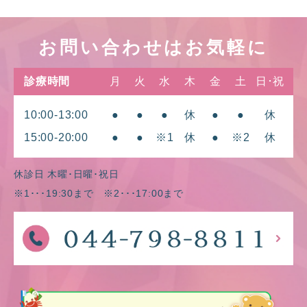
お問い合わせはお気軽に
診療時間
月
火
水
木
金
土
日･祝
10:00-13:00
●
●
●
休
●
●
休
15:00-20:00
●
●
※1
休
●
※2
休
休診日 木曜･日曜･祝日
※1･･･19:30まで ※2･･･17:00まで