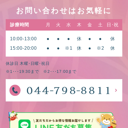
お問い合わせはお気軽に
診療時間
月
火
水
木
金
土
日･祝
10:00-13:00
●
●
●
休
●
●
休
15:00-20:00
●
●
※1
休
●
※2
休
休診日 木曜･日曜･祝日
※1･･･19:30まで ※2･･･17:00まで