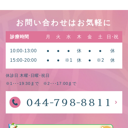
お問い合わせはお気軽に
診療時間
月
火
水
木
金
土
日･祝
10:00-13:00
●
●
●
休
●
●
休
15:00-20:00
●
●
※1
休
●
※2
休
休診日 木曜･日曜･祝日
※1･･･19:30まで ※2･･･17:00まで