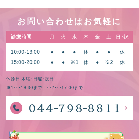
お問い合わせはお気軽に
診療時間
月
火
水
木
金
土
日･祝
10:00-13:00
●
●
●
休
●
●
休
15:00-20:00
●
●
※1
休
●
※2
休
休診日 木曜･日曜･祝日
※1･･･19:30まで ※2･･･17:00まで