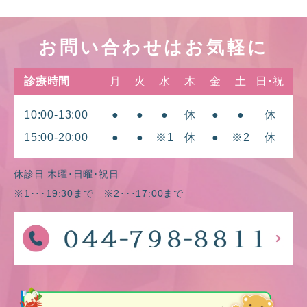
お問い合わせはお気軽に
診療時間
月
火
水
木
金
土
日･祝
10:00-13:00
●
●
●
休
●
●
休
15:00-20:00
●
●
※1
休
●
※2
休
休診日 木曜･日曜･祝日
※1･･･19:30まで ※2･･･17:00まで