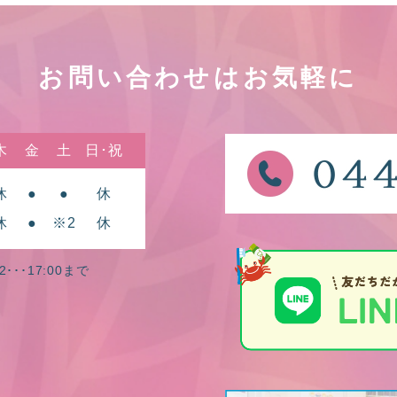
お問い合わせはお気軽に
木
金
土
日･祝
休
●
●
休
休
●
※2
休
2･･･17:00まで